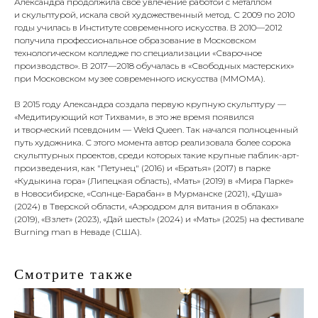
Александра продолжила свое увлечение работой с металлом
и скульптурой, искала свой художественный метод. С 2009 по 2010
годы училась в Институте современного искусства. В 2010—2012
получила профессиональное образование в Московском
технологическом колледже по специализации «Сварочное
производство». В 2017—2018 обучалась в «Свободных мастерских»
при Московском музее современного искусства (ММОМА).
В 2015 году Александра создала первую крупную скульптуру —
«Медитирующий кот Тихвами», в это же время появился
и творческий псевдоним — Weld Queen. Так начался полноценный
путь художника. С этого момента автор реализовала более сорока
скульптурных проектов, среди которых такие крупные паблик-арт-
произведения, как "Петунец" (2016) и «Братья» (2017) в парке
«Кудыкина гора» (Липецкая область), «Мать» (2019) в «Мира Парке»
в Новосибирске, «Солнце-Барабан» в Мурманске (2021), «Душа»
(2024) в Тверской области, «Аэродром для витания в облаках»
(2019), «Взлет» (2023), «Дай шесть!» (2024) и «Мать» (2025) на фестивале
Burning man в Неваде (США).
Смотрите также