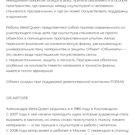
невидимым оберегом. Войдя в арку, зритель оказывается в особом
пространстве, где границы между скульптурой и человеком
становятся прозрачными, и где он может почувствовать поддержку
и единение.
Работы Weld Queen представляют собой пример современного со-
участвующего лэнд-арта, где скульптура становится не просто
объектом, а полноценным пространственным опытом. Автор
переносит внимание на символическую форму, раскрывающую
универсальную тему материнства и защиты. Объект «Обнимать» —
это своего рода приглашение почувствовать связь
с первоисточником, защиту и легкость. Призрачная оболочка,
особенно на контрасте тяжести материала и тонкости формы,
кажется почти эфемерной.
Объект создан при поддержке девелоперской компании FORMA
ОБ АВТОРЕ
Александра Weld Queen родилась в в 1985 году в Кисловодске.
С 2007 года к ней начали приходить идеи, которые художница стала
выражать в картинах, но очень скоро приступила к поиску «своего
материала» — и так пришла к скульптуре и работе с металлом.
С 2008 года автор живет и работает в Москве. С переездом в столицу