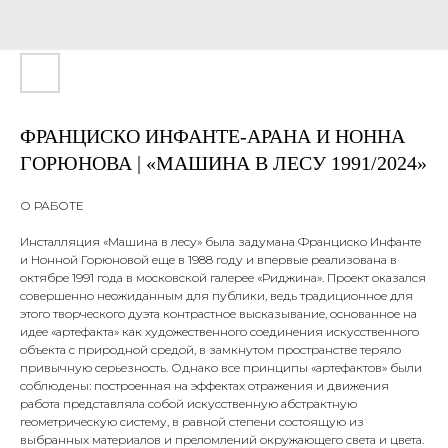
ФРАНЦИСКО ИНФАНТЕ-АРАНА И НОННА
ГОРЮНОВА | «МАШИНА В ЛЕСУ 1991/2024»
О РАБОТЕ
Инсталляция
«Машина в лесу» была задумана Франциско Инфанте
и Нонной Горюновой еще в 1988 году и впервые реализована в
октябре 1991 года в московской галерее «Риджина». Проект оказался
совершенно неожиданным для публики, ведь традиционное для
этого творческого дуэта контрастное высказывание, основанное на
идее «артефакта» как художественного соединения искусственного
объекта с природной средой, в замкнутом пространстве теряло
привычную серьезность. Однако все принципы «артефактов» были
соблюдены: построенная на эффектах отражения и движения
работа представляла собой искусственную абстрактную
геометрическую систему, в равной степени состоящую из
выбранных материалов и преломлений окружающего света и цвета.