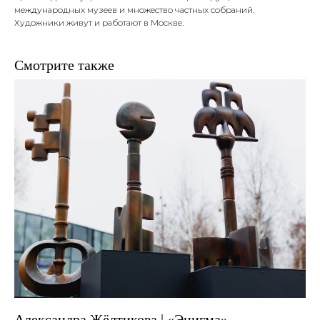
международных музеев и множество частных собраний.
Художники живут и работают в Москве.
Смотрите также
Александра Жёлтикова | «Энигма»
Ху