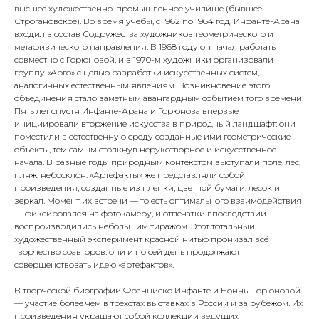
высшее художественно-промышленное училище (бывшее
Строгановское). Во время учебы, с 1962 по 1964 год, Инфанте-Арана
входил в состав Содружества художников геометрического и
метафизического направления. В 1968 году он начал работать
совместно с Горюновой, и в 1970-м художники организовали
группу «Арго» с целью разработки искусственных систем,
аналогичных естественным явлениям. Возникновение этого
объединения стало заметным авангардным событием того времени.
Пять лет спустя Инфанте-Арана и Горюнова впервые
инициировали вторжение искусства в природный ландшафт: они
поместили в естественную среду созданные ими геометрические
объекты, тем самым столкнув нерукотворное и искусственное
начала. В разные годы природным контекстом выступали поле, лес,
пляж, небосклон. «Артефакты» же представляли собой
произведения, созданные из пленки, цветной бумаги, лесок и
зеркал. Момент их встречи — то есть оптимального взаимодействия
— фиксировался на фотокамеру, и отпечатки впоследствии
воспроизводились небольшим тиражом. Этот тотальный
художественный эксперимент красной нитью пронизал всё
творчество соавторов: они и по сей день продолжают
совершенствовать идею «артефактов».
В творческой биографии Франциско Инфанте и Нонны Горюновой
— участие более чем в трехстах выставках в России и за рубежом. Их
произведения украшают собой коллекции ведущих