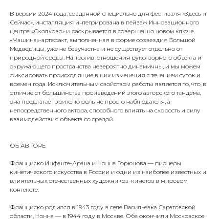
В версии 2024 года, созданной специально для фестиваля «Здесь и
Сейчас», инсталляция интегрирована в пейзаж Инновационного
центра «Сколково» и раскрывается в совершенно новом ключе.
«Машина»-артефакт, выполненная в форме созвездия Большой
Медведицы, уже не безучастна и не существует отдельно от
природной среды. Напротив, отношения рукотворного объекта и
окружающего пространства невероятно динамичны, и мы можем
фиксировать происходящие в них изменения с течением суток и
времен года. Исключительным свойством работы является то, что, в
отличие от большинства произведений этого авторского тандема,
она предлагает зрителю роль не просто наблюдателя, а
непосредственного актора, способного влиять на скорость и силу
взаимодействия объекта со средой.
ОБ АВТОРЕ
Франциско Инфанте-Арана и Нонна Горюнова — пионеры
кинетического искусства в России и одни из наиболее известных и
влиятельных отечественных художников-кинетов в мировом
контексте.
Франциско родился в 1943 году в селе Васильевка Саратовской
области, Нонна — в 1944 году в Москве. Оба окончили Московское