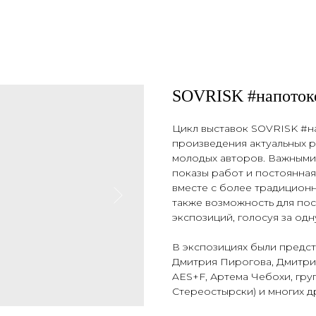
SOVRISK #напоток
Цикл выставок SOVRISK #н
произведения актуальных р
молодых авторов. Важными
показы работ и постоянна
вместе с более традицион
также возможность для по
экспозиций, голосуя за одн
В экспозициях были предст
Дмитрия Пирогова, Дмитри
AES+F, Артема Чебохи, гр
Стереостырски) и многих др