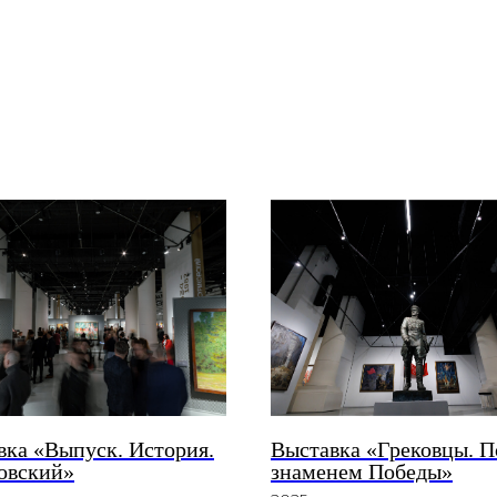
вка «Выпуск. История.
Выставка «Грековцы. П
овский»
знаменем Победы»