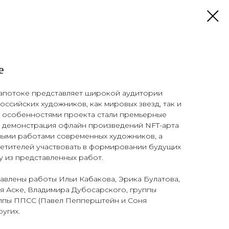
е
апотоке представляет широкой аудитории
оссийских художников, как мировых звезд, так и
 особенностями проекта стали премьерные
я демонстрация офлайн произведений NFT-арта
ными работами современных художников, а
сетителей участвовать в формировании будущих
у из представленных работ.
авлены работы Ильи Кабакова, Эрика Булатова,
я Аске, Владимира Дубосарского, группы
уппы ППСС (Павел Пепперштейн и Соня
угих.